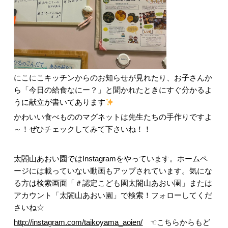
にこにこキッチンからのお知らせが見れたり、お子さんか
ら「今日の給食なにー？」と聞かれたときにすぐ分かるよ
うに献立が書いてあります
かわいい食べもののマグネットは先生たちの手作りですよ
～！ぜひチェックしてみて下さいね！！
太閤山あおい園ではInstagramをやっています。ホームペ
ージには載っていない動画もアップされています。気にな
る方は検索画面「＃認定こども園太閤山あおい園」または
アカウント「太閤山あおい園」で検索！フォローしてくだ
さいね☆
http://instagram.com/taikoyama_aoien/
☜こちらからもど