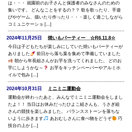
は・・・ 就園前のお子さんと保護者のみなさんのための
集いです。 どんなことをするの？？ 歌を歌ったり、手遊
びやゲーム、描いたり作ったり・・・楽しく過ごしながら
コミュニケーショ […]
2024年11月25日
焼いもパーティー ☆R6.11.8☆
今日は子どもたちが楽しみにしていた焼いもパーティーが
ありました
前日から落ち葉を集めて準備していました
朝から年長組さんがお芋を洗ってくれました。 どのお
芋にしようかな～
お芋をキッチンペーパーやアルミホ
イルで包み […]
2024年10月31日
ミニミニ運動会
運動会が終わったあと、みんなでミニミニ運動会をしまし
たよ！！ 当日はお休みだったひよこ組さんも、うさぎ組
さんの競技を楽しみました。 バランスストーンを落ちな
いように歩きます
あおむしさんに食べ物をどうぞ
巧
技台の上か […]