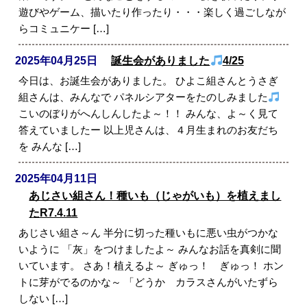
遊びやゲーム、描いたり作ったり・・・楽しく過ごしなが
らコミュニケー […]
2025年04月25日
誕生会がありました
4/25
今日は、お誕生会がありました。 ひよこ組さんとうさぎ
組さんは、みんなで パネルシアターをたのしみました
こいのぼりがへんしんしたよ～！！ みんな、よ～く見て
答えていましたー 以上児さんは、４月生まれのお友だち
を みんな […]
2025年04月11日
あじさい組さん！種いも（じゃがいも）を植えまし
たR7.4.11
あじさい組さ～ん 半分に切った種いもに悪い虫がつかな
いように 「灰」をつけましたよ～ みんなお話を真剣に聞
いています。 さあ！植えるよ～ ぎゅっ！ ぎゅっ！ ホン
トに芽がでるのかな～ 「どうか カラスさんがいたずら
しない […]