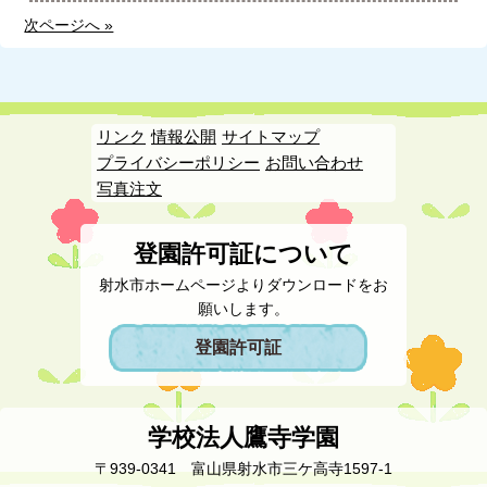
次ページへ »
リンク
情報公開
サイトマップ
プライバシーポリシー
お問い合わせ
写真注文
登園許可証について
射水市ホームページよりダウンロードをお
願いします。
登園許可証
学校法人鷹寺学園
〒939-0341 富山県射水市三ケ高寺1597-1