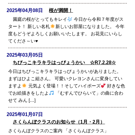
2025年04月08日
桜が満開！
園庭の桜がとってもキレイ
今日から令和７年度がス
タート！ 新しい名札
新しいお部屋になりました。 今年
度もどうぞよろしくお願いいたします。 お花見にいらし
てくださ～い
♥
2025年03月05日
ちびっこキラキラはっぴょうかい ☆R7.2.28☆
今日はちびっこキラキラはっぴょうかいがありました。
まずはひよこ組さん。 可愛いクレヨンさんに変身してい
ますよ
元気よく登場！！そしてハイポーズ
好きな色
でお絵描きをしたよ
「むすんでひらいて」の曲に合わ
せて みん […]
2025年01月07日
さくらんぼクラスのお知らせ（1月・2月）
さくらんぼクラスのご案内 「さくらんぼクラス」